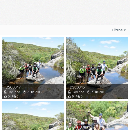
Filtros
_DSC0347
_DSC0345
Skylined
7 Dic 2015
Skylined
7 Dic 2015
0
0
0
0