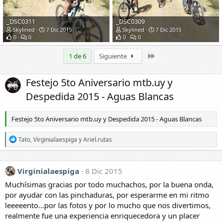
_DSC0311
_DSC0309
Skylined
7 Dic 2015
Skylined
7 Dic 2015
0
0
0
0
Último
1 de 6
Siguiente
Festejo 5to Aniversario mtb.uy y
Despedida 2015 - Aguas Blancas
Festejo 5to Aniversario mtb.uy y Despedida 2015 - Aguas Blancas
R
Tato
,
Virginialaespiga
y
Ariel.rutas
e
a
c
Virginialaespiga
c
8 Dic 2015
i
Muchísimas gracias por todo muchachos, por la buena onda,
o
por ayudar con las pinchaduras, por esperarme en mi ritmo
n
e
leeeeento...por las fotos y por lo mucho que nos divertimos,
s
realmente fue una experiencia enriquecedora y un placer
: