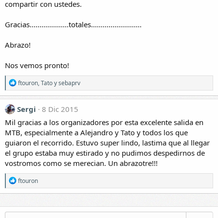
compartir con ustedes.
Gracias....................totales..........................
Abrazo!
Nos vemos pronto!
R
ftouron
,
Tato
y
sebaprv
e
a
c
Sergi
8 Dic 2015
c
i
Mil gracias a los organizadores por esta excelente salida en
o
MTB, especialmente a Alejandro y Tato y todos los que
n
guiaron el recorrido. Estuvo super lindo, lastima que al llegar
e
el grupo estaba muy estirado y no pudimos despedirnos de
s
:
vostromos como se merecian. Un abrazotre!!!
R
ftouron
e
a
c
c