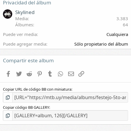
e
Privacidad del álbum
s
t
Skylined
r
Media
3.383
e
Álbumes
64
l
l
Puede ver media
Cualquiera
a
(
Puede agregar media
Sólo propietario del álbum
s
)
Compartir este album
Facebook
Twitter
Reddit
Pinterest
Tumblr
WhatsApp
E-mail
Enlace
Copiar URL de código BB con miniatura
Copiar código BB GALLERY