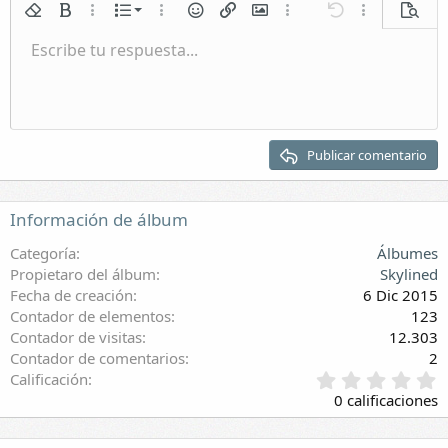
i
Lista numerada
Quitar formato
Negrita
Más opciones...
Lista
Más opciones...
Emoticonos
Insertar enlace
Insertar imagen
Más opciones...
Deshacer
Más opciones.
Vista p
o
n
Lista
Escribe tu respuesta...
e
Normal
Guardar borrador
Itálica
Formato de párrafo
Vídeos
Rehacer
Subrayar
Galería incrustada
Cambiar editor BB
Tachado
Citar
Borradores
Insertar tabla
Spoiler
s
Sangrar
Eliminar borrador
:
Encabezado 1
Quitar sangría
Encabezado 2
Publicar comentario
Encabezado 3
Información de álbum
Categoría
Álbumes
Propietaro del álbum
Skylined
Fecha de creación
6 Dic 2015
Contador de elementos
123
Contador de visitas
12.303
Contador de comentarios
2
0
Calificación
,
0 calificaciones
0
0