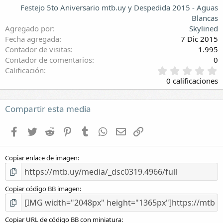
Festejo 5to Aniversario mtb.uy y Despedida 2015 - Aguas
Blancas
Agregado por
Skylined
Fecha agregada
7 Dic 2015
Contador de visitas
1.995
Contador de comentarios
0
0
Calificación
,
0 calificaciones
0
0
e
Compartir esta media
s
t
Facebook
Twitter
Reddit
Pinterest
Tumblr
WhatsApp
E-mail
Enlace
r
e
l
Copiar enlace de imagen
l
a
(
s
Copiar código BB imagen
)
Copiar URL de código BB con miniatura