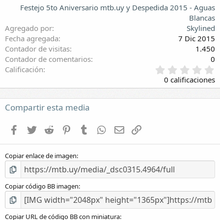
Festejo 5to Aniversario mtb.uy y Despedida 2015 - Aguas
Blancas
Agregado por
Skylined
Fecha agregada
7 Dic 2015
Contador de visitas
1.450
Contador de comentarios
0
0
Calificación
,
0 calificaciones
0
0
e
Compartir esta media
s
t
Facebook
Twitter
Reddit
Pinterest
Tumblr
WhatsApp
E-mail
Enlace
r
e
l
Copiar enlace de imagen
l
a
(
s
Copiar código BB imagen
)
Copiar URL de código BB con miniatura