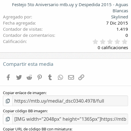
Festejo 5to Aniversario mtb.uy y Despedida 2015 - Aguas
Blancas
Agregado por
Skylined
Fecha agregada
7 Dic 2015
Contador de visitas
1.419
Contador de comentarios
0
0
Calificación
,
0 calificaciones
0
0
e
Compartir esta media
s
t
Facebook
Twitter
Reddit
Pinterest
Tumblr
WhatsApp
E-mail
Enlace
r
e
l
Copiar enlace de imagen
l
a
(
s
Copiar código BB imagen
)
Copiar URL de código BB con miniatura