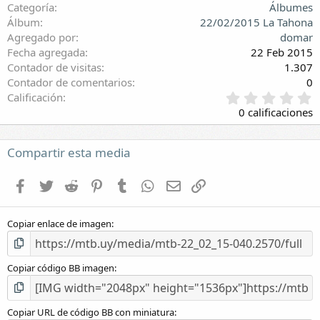
Categoría
Álbumes
Álbum
22/02/2015 La Tahona
Agregado por
domar
Fecha agregada
22 Feb 2015
Contador de visitas
1.307
Contador de comentarios
0
0
Calificación
,
0 calificaciones
0
0
e
Compartir esta media
s
t
Facebook
Twitter
Reddit
Pinterest
Tumblr
WhatsApp
E-mail
Enlace
r
e
l
Copiar enlace de imagen
l
a
(
s
Copiar código BB imagen
)
Copiar URL de código BB con miniatura