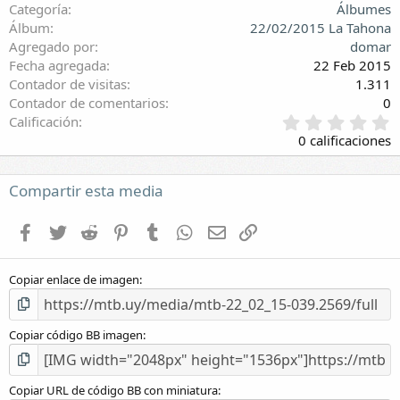
Categoría
Álbumes
Álbum
22/02/2015 La Tahona
Agregado por
domar
Fecha agregada
22 Feb 2015
Contador de visitas
1.311
Contador de comentarios
0
0
Calificación
,
0 calificaciones
0
0
e
Compartir esta media
s
t
Facebook
Twitter
Reddit
Pinterest
Tumblr
WhatsApp
E-mail
Enlace
r
e
l
Copiar enlace de imagen
l
a
(
s
Copiar código BB imagen
)
Copiar URL de código BB con miniatura