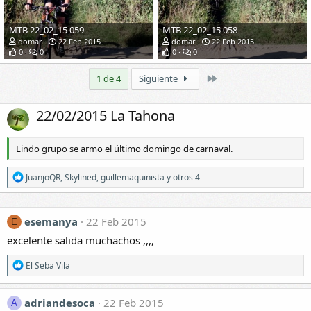
MTB 22_02_15 059
MTB 22_02_15 058
domar
22 Feb 2015
domar
22 Feb 2015
0
0
0
0
Último
1 de 4
Siguiente
22/02/2015 La Tahona
Lindo grupo se armo el último domingo de carnaval.
R
JuanjoQR
,
Skylined
,
guillemaquinista
y otros 4
e
a
c
esemanya
c
22 Feb 2015
E
i
excelente salida muchachos ,,,,
o
n
R
e
El Seba Vila
e
s
a
:
c
adriandesoca
22 Feb 2015
A
c