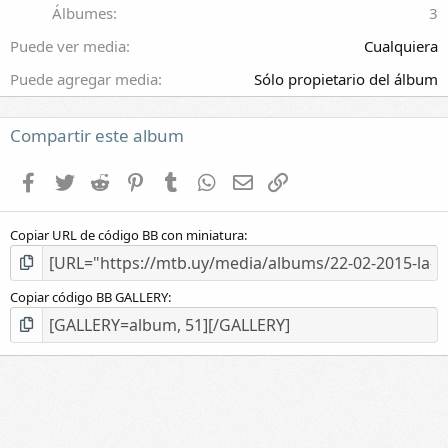
e
Álbumes
3
l
l
Puede ver media
Cualquiera
a
(
Puede agregar media
Sólo propietario del álbum
s
)
Compartir este album
Facebook
Twitter
Reddit
Pinterest
Tumblr
WhatsApp
E-mail
Enlace
Copiar URL de código BB con miniatura
Copiar código BB GALLERY