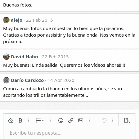
i
Buenas fotos.
o
n
e
alejo
22 Feb 2015
s
Muy buenas fotos que muestran lo bien que la pasamos.
:
Gracias a todos por assisitir y la buena onda. Nos vemos en la
próxima.
David Hahn
22 Feb 2015
Muy buenas! Linda salida. Queremos los vídeos ahora!!!!!
Darío Cardozo
14 Abr 2020
Como a cambiado la thaona en los ultimos años, se van
acortando los trillos lamentablemente...
Lista numerada
Quitar formato
Negrita
Más opciones...
Lista
Más opciones...
Emoticonos
Insertar enlace
Insertar imagen
Más opciones...
Deshacer
Más opciones.
Vista p
Lista
Escribe tu respuesta...
Normal
Guardar borrador
Itálica
Formato de párrafo
Vídeos
Rehacer
Subrayar
Galería incrustada
Cambiar editor BB
Tachado
Citar
Borradores
Insertar tabla
Spoiler