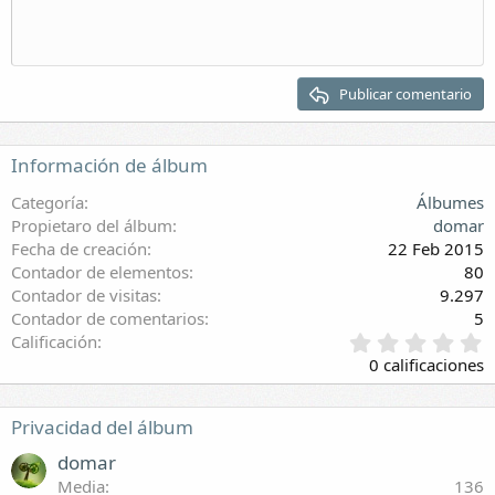
Sangrar
Eliminar borrador
Encabezado 1
Quitar sangría
Encabezado 2
Publicar comentario
Encabezado 3
Información de álbum
Categoría
Álbumes
Propietaro del álbum
domar
Fecha de creación
22 Feb 2015
Contador de elementos
80
Contador de visitas
9.297
Contador de comentarios
5
0
Calificación
,
0 calificaciones
0
0
e
Privacidad del álbum
s
t
domar
r
Media
136