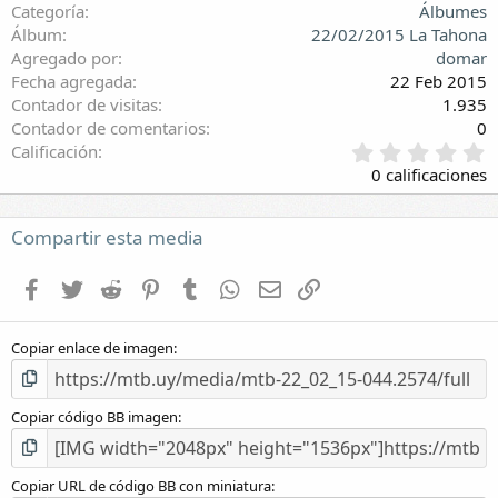
Categoría
Álbumes
Álbum
22/02/2015 La Tahona
Agregado por
domar
Fecha agregada
22 Feb 2015
Contador de visitas
1.935
Contador de comentarios
0
0
Calificación
,
0 calificaciones
0
0
e
Compartir esta media
s
t
Facebook
Twitter
Reddit
Pinterest
Tumblr
WhatsApp
E-mail
Enlace
r
e
l
Copiar enlace de imagen
l
a
(
s
Copiar código BB imagen
)
Copiar URL de código BB con miniatura