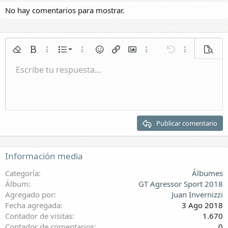
u
No hay comentarios para mostrar.
s
t
a
:
Lista numerada
Quitar formato
Negrita
Más opciones...
Lista
Más opciones...
Emoticonos
Insertar enlace
Insertar imagen
Más opciones...
Deshacer
Más opciones.
Vista p
Lista
Escribe tu respuesta...
Normal
Guardar borrador
Itálica
Formato de párrafo
Vídeos
Rehacer
Subrayar
Galería incrustada
Cambiar editor BB
Tachado
Citar
Borradores
Insertar tabla
Spoiler
Sangrar
Eliminar borrador
Encabezado 1
Quitar sangría
Encabezado 2
Publicar comentario
Encabezado 3
Información media
Categoría
Álbumes
Álbum
GT Agressor Sport 2018
Agregado por
Juan Invernizzi
Fecha agregada
3 Ago 2018
Contador de visitas
1.670
Contador de comentarios
0