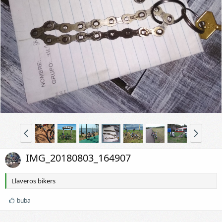
IMG_20180803_164907
Llaveros bikers
M
buba
e
g