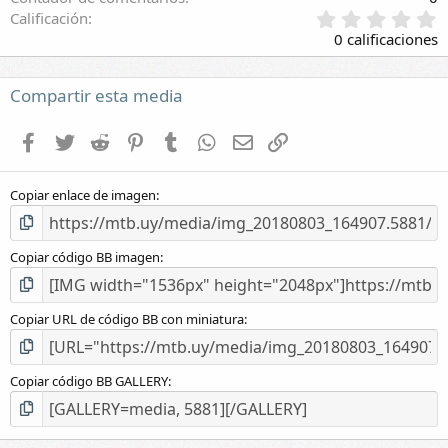
0
Calificación
,
0 calificaciones
0
0
e
Compartir esta media
s
t
Facebook
Twitter
Reddit
Pinterest
Tumblr
WhatsApp
E-mail
Enlace
r
e
l
Copiar enlace de imagen
l
a
(
s
Copiar código BB imagen
)
Copiar URL de código BB con miniatura
Copiar código BB GALLERY