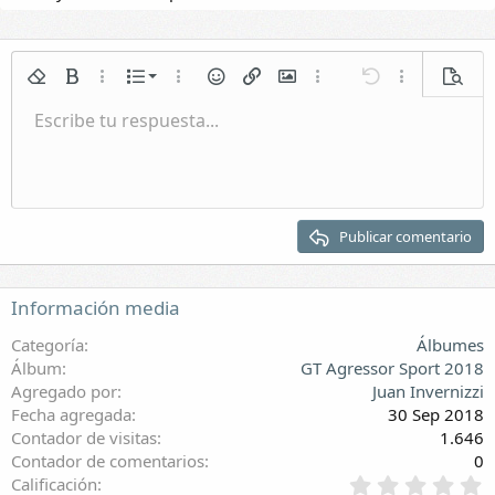
Lista numerada
Quitar formato
Negrita
Más opciones...
Lista
Más opciones...
Emoticonos
Insertar enlace
Insertar imagen
Más opciones...
Deshacer
Más opciones.
Vista p
Lista
Escribe tu respuesta...
Normal
Guardar borrador
Itálica
Formato de párrafo
Vídeos
Rehacer
Subrayar
Galería incrustada
Cambiar editor BB
Tachado
Citar
Borradores
Insertar tabla
Spoiler
Sangrar
Eliminar borrador
Encabezado 1
Quitar sangría
Encabezado 2
Publicar comentario
Encabezado 3
Información media
Categoría
Álbumes
Álbum
GT Agressor Sport 2018
Agregado por
Juan Invernizzi
Fecha agregada
30 Sep 2018
Contador de visitas
1.646
Contador de comentarios
0
0
Calificación