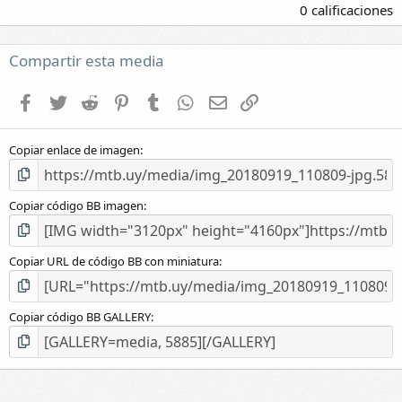
,
0 calificaciones
0
0
e
Compartir esta media
s
t
Facebook
Twitter
Reddit
Pinterest
Tumblr
WhatsApp
E-mail
Enlace
r
e
l
Copiar enlace de imagen
l
a
(
s
Copiar código BB imagen
)
Copiar URL de código BB con miniatura
Copiar código BB GALLERY