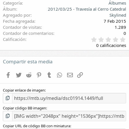
Categoría
Álbumes
Álbum
2012/03/25 - Travesía al Cerro Catedral
Agregado por
Skylined
Fecha agregada
7 Feb 2015
Contador de visitas
1.289
Contador de comentarios
0
0
Calificación
,
0 calificaciones
0
0
e
Compartir esta media
s
t
Facebook
Twitter
Reddit
Pinterest
Tumblr
WhatsApp
E-mail
Enlace
r
e
l
Copiar enlace de imagen
l
a
(
s
Copiar código BB imagen
)
Copiar URL de código BB con miniatura