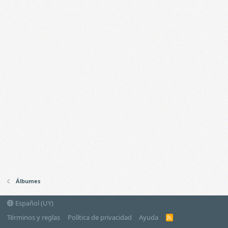
Álbumes
Español (UY)
Términos y reglas
Política de privacidad
Ayuda
R
S