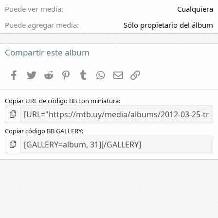
l
Puede ver media
Cualquiera
a
(
Puede agregar media
Sólo propietario del álbum
s
)
Compartir este album
Facebook
Twitter
Reddit
Pinterest
Tumblr
WhatsApp
E-mail
Enlace
Copiar URL de código BB con miniatura
Copiar código BB GALLERY