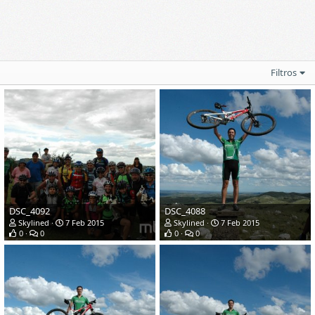
Filtros
DSC_4092
DSC_4088
Skylined
7 Feb 2015
Skylined
7 Feb 2015
0
0
0
0