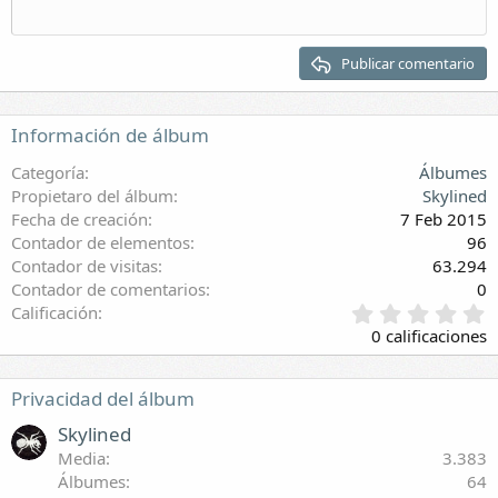
Quitar sangría
Encabezado 2
Publicar comentario
Encabezado 3
Información de álbum
Categoría
Álbumes
Propietaro del álbum
Skylined
Fecha de creación
7 Feb 2015
Contador de elementos
96
Contador de visitas
63.294
Contador de comentarios
0
0
Calificación
,
0 calificaciones
0
0
e
Privacidad del álbum
s
t
Skylined
r
Media
3.383
e
Álbumes
64
l