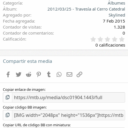
Categoría
Álbumes
Álbum
2012/03/25 - Travesía al Cerro Catedral
Agregado por
Skylined
Fecha agregada
7 Feb 2015
Contador de visitas
1.328
Contador de comentarios
0
0
Calificación
,
0 calificaciones
0
0
e
Compartir esta media
s
t
Facebook
Twitter
Reddit
Pinterest
Tumblr
WhatsApp
E-mail
Enlace
r
e
l
Copiar enlace de imagen
l
a
(
s
Copiar código BB imagen
)
Copiar URL de código BB con miniatura