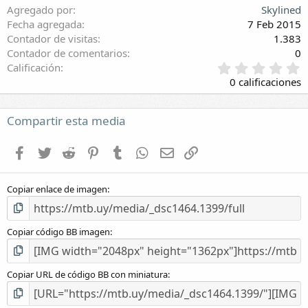
Agregado por
Skylined
Fecha agregada
7 Feb 2015
Contador de visitas
1.383
Contador de comentarios
0
0
Calificación
,
0 calificaciones
0
0
e
Compartir esta media
s
t
Facebook
Twitter
Reddit
Pinterest
Tumblr
WhatsApp
E-mail
Enlace
r
e
l
Copiar enlace de imagen
l
a
(
s
Copiar código BB imagen
)
Copiar URL de código BB con miniatura