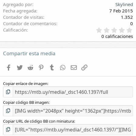
Agregado por
Skylined
Fecha agregada
7 Feb 2015
Contador de visitas
1.352
Contador de comentarios
0
0
Calificación
,
0 calificaciones
0
0
e
Compartir esta media
s
t
Facebook
Twitter
Reddit
Pinterest
Tumblr
WhatsApp
E-mail
Enlace
r
e
l
Copiar enlace de imagen
l
a
(
s
Copiar código BB imagen
)
Copiar URL de código BB con miniatura