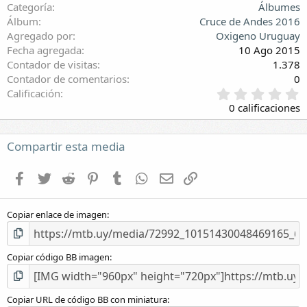
Categoría
Álbumes
Álbum
Cruce de Andes 2016
Agregado por
Oxigeno Uruguay
Fecha agregada
10 Ago 2015
Contador de visitas
1.378
Contador de comentarios
0
0
Calificación
,
0 calificaciones
0
0
e
Compartir esta media
s
t
Facebook
Twitter
Reddit
Pinterest
Tumblr
WhatsApp
E-mail
Enlace
r
e
l
Copiar enlace de imagen
l
a
(
s
Copiar código BB imagen
)
Copiar URL de código BB con miniatura