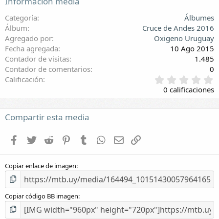
Información media
Categoría
Álbumes
Álbum
Cruce de Andes 2016
Agregado por
Oxigeno Uruguay
Fecha agregada
10 Ago 2015
Contador de visitas
1.485
Contador de comentarios
0
0
Calificación
,
0 calificaciones
0
0
e
Compartir esta media
s
t
Facebook
Twitter
Reddit
Pinterest
Tumblr
WhatsApp
E-mail
Enlace
r
e
l
Copiar enlace de imagen
l
a
(
s
Copiar código BB imagen
)