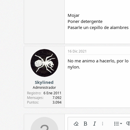
Mojar
Poner detergente
Pasarle un cepillo de alambres
16 Dic 2021
No me animo a hacerlo, por lo
nylon.
Skylined
Administrador
Registro
6 Ene 2011
Mensajes
7.092
Puntos
3.094
Norm
Quitar formato
Negrita
Itálica
Más opciones...
Lista
Fo