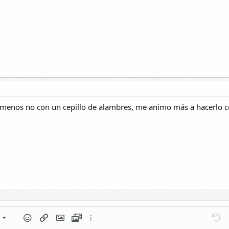
 menos no con un cepillo de alambres, me animo más a hacerlo 
al
Lista numerada
rmato de párrafo
Emoticonos
Insertar enlace
Insertar imagen
Vídeos
Más opciones...
Desh
M