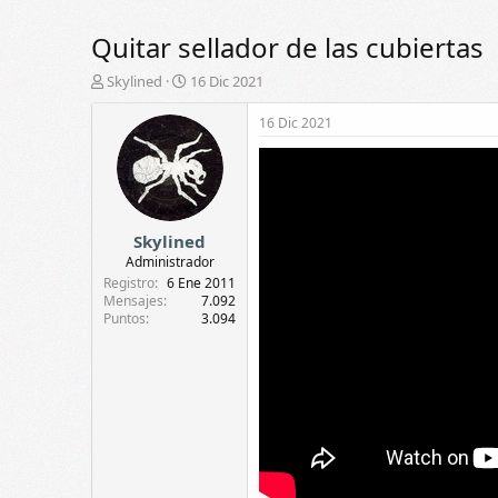
Quitar sellador de las cubiertas
A
F
Skylined
16 Dic 2021
u
e
t
c
16 Dic 2021
o
h
r
a
d
e
i
Skylined
n
i
Administrador
c
Registro
6 Ene 2011
i
Mensajes
7.092
Puntos
3.094
o