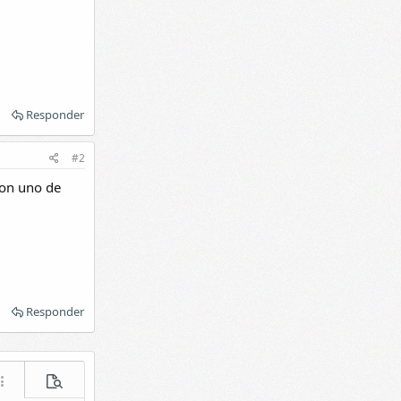
Responder
#2
con uno de
Responder
acer
ás opciones...
Vista previa