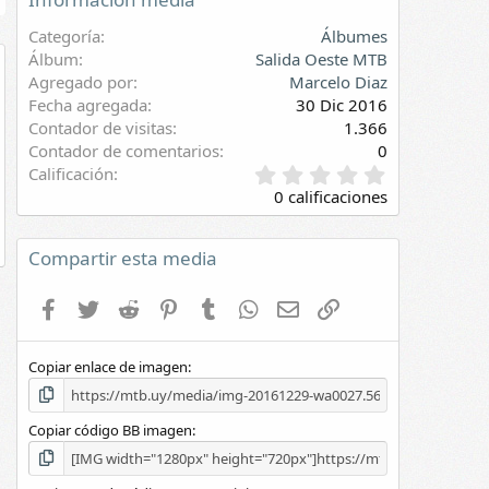
Categoría
Álbumes
Álbum
Salida Oeste MTB
Agregado por
Marcelo Diaz
evia
Fecha agregada
30 Dic 2016
Contador de visitas
1.366
Contador de comentarios
0
0
Calificación
,
0 calificaciones
0
0
e
Compartir esta media
s
t
Facebook
Twitter
Reddit
Pinterest
Tumblr
WhatsApp
E-mail
Enlace
r
e
l
Copiar enlace de imagen
l
a
(
s
Copiar código BB imagen
)