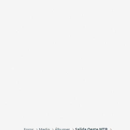
Foros
Media
Álbumes
Salida Oeste MTB