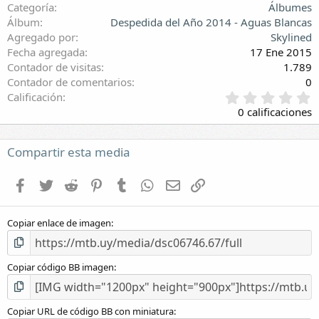
Categoría
Álbumes
Álbum
Despedida del Año 2014 - Aguas Blancas
Agregado por
Skylined
Fecha agregada
17 Ene 2015
Contador de visitas
1.789
Contador de comentarios
0
0
Calificación
,
0 calificaciones
0
0
e
Compartir esta media
s
t
Facebook
Twitter
Reddit
Pinterest
Tumblr
WhatsApp
E-mail
Enlace
r
e
l
Copiar enlace de imagen
l
a
(
s
Copiar código BB imagen
)
Copiar URL de código BB con miniatura