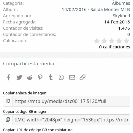
Categoría
Álbumes
Álbum
14/02/2016 - Salida Montes MTB
Agregado por
Skylined
Fecha agregada
14 Feb 2016
Contador de visitas
1.476
Contador de comentarios
0
0
Calificación
,
0 calificaciones
0
0
e
Compartir esta media
s
t
Facebook
Twitter
Reddit
Pinterest
Tumblr
WhatsApp
E-mail
Enlace
r
e
l
Copiar enlace de imagen
l
a
(
s
Copiar código BB imagen
)
Copiar URL de código BB con miniatura