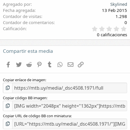
Agregado por
Skylined
Fecha agregada
13 Feb 2015
Contador de visitas
1.298
Contador de comentarios
0
0
Calificación
,
0 calificaciones
0
0
e
Compartir esta media
s
t
Facebook
Twitter
Reddit
Pinterest
Tumblr
WhatsApp
E-mail
Enlace
r
e
l
Copiar enlace de imagen
l
a
(
s
Copiar código BB imagen
)
Copiar URL de código BB con miniatura