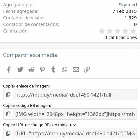
Agregado por
Skylined
Fecha agregada
7 Feb 2015
Contador de visitas
1.529
Contador de comentarios
0
0
Calificación
,
0 calificaciones
0
0
e
Compartir esta media
s
t
Facebook
Twitter
Reddit
Pinterest
Tumblr
WhatsApp
E-mail
Enlace
r
e
l
Copiar enlace de imagen
l
a
(
s
Copiar código BB imagen
)
Copiar URL de código BB con miniatura