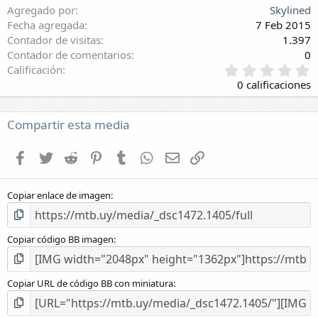
Agregado por
Skylined
Fecha agregada
7 Feb 2015
Contador de visitas
1.397
Contador de comentarios
0
0
Calificación
,
0 calificaciones
0
0
e
Compartir esta media
s
t
Facebook
Twitter
Reddit
Pinterest
Tumblr
WhatsApp
E-mail
Enlace
r
e
l
Copiar enlace de imagen
l
a
(
s
Copiar código BB imagen
)
Copiar URL de código BB con miniatura