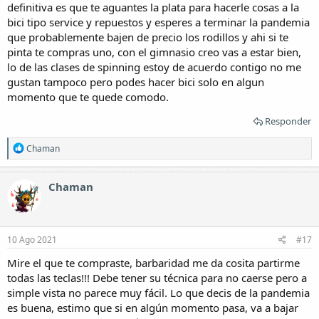
definitiva es que te aguantes la plata para hacerle cosas a la
bici tipo service y repuestos y esperes a terminar la pandemia
que probablemente bajen de precio los rodillos y ahi si te
pinta te compras uno, con el gimnasio creo vas a estar bien,
lo de las clases de spinning estoy de acuerdo contigo no me
gustan tampoco pero podes hacer bici solo en algun
momento que te quede comodo.
Responder
R
Chaman
e
a
c
Chaman
c
i
o
n
e
10 Ago 2021
#17
s
:
Mire el que te compraste, barbaridad me da cosita partirme
todas las teclas!!! Debe tener su técnica para no caerse pero a
simple vista no parece muy fácil. Lo que decis de la pandemia
es buena, estimo que si en algún momento pasa, va a bajar