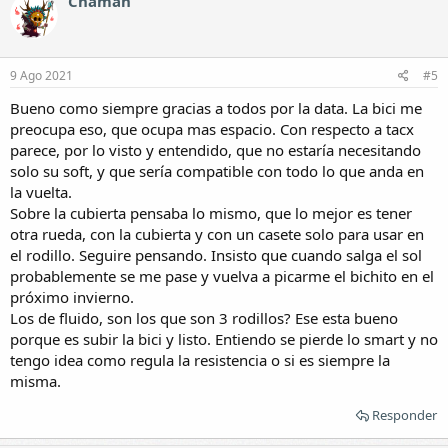
Chaman
c
i
o
n
e
9 Ago 2021
#5
s
:
Bueno como siempre gracias a todos por la data. La bici me
preocupa eso, que ocupa mas espacio. Con respecto a tacx
parece, por lo visto y entendido, que no estaría necesitando
solo su soft, y que sería compatible con todo lo que anda en
la vuelta.
Sobre la cubierta pensaba lo mismo, que lo mejor es tener
otra rueda, con la cubierta y con un casete solo para usar en
el rodillo. Seguire pensando. Insisto que cuando salga el sol
probablemente se me pase y vuelva a picarme el bichito en el
próximo invierno.
Los de fluido, son los que son 3 rodillos? Ese esta bueno
porque es subir la bici y listo. Entiendo se pierde lo smart y no
tengo idea como regula la resistencia o si es siempre la
misma.
Responder