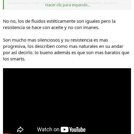
se me pase y vuelva a picarme el bichito en el próximo invierno.
Hacer clic para expandir...
Los de fluido, son los que son 3 rodillos? Ese esta bueno porque es
subir la bici y listo. Entiendo se pierde lo smart y no tengo idea
como regula la resistencia o si es siempre la misma.
No no, los de fluidos estéticamente son iguales pero la
resistencia se hace con aceite y no con imanes.
Son mucho mas silenciosos y su resistencia es mas
progresiva, los describen como mas naturales en su andar
por así decirlo. lo bueno además es que son mas baratos que
los smarts.