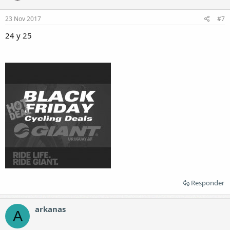
23 Nov 2017
#7
24 y 25
Responder
arkanas
A