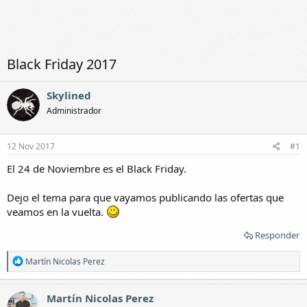
Black Friday 2017
Skylined
Administrador
12 Nov 2017
#1
El 24 de Noviembre es el Black Friday.
Dejo el tema para que vayamos publicando las ofertas que
veamos en la vuelta.
Responder
R
Martín Nicolas Perez
e
a
c
Martín Nicolas Perez
c