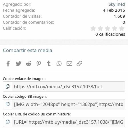
Agregado por
Skylined
Fecha agregada
4 Feb 2015
Contador de visitas
1.609
Contador de comentarios
0
0
Calificación
,
0 calificaciones
0
0
e
Compartir esta media
s
t
Facebook
Twitter
Reddit
Pinterest
Tumblr
WhatsApp
E-mail
Enlace
r
e
l
Copiar enlace de imagen
l
a
(
s
Copiar código BB imagen
)
Copiar URL de código BB con miniatura