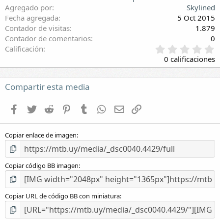
Agregado por
Skylined
Fecha agregada
5 Oct 2015
Contador de visitas
1.879
Contador de comentarios
0
0
Calificación
,
0 calificaciones
0
0
e
Compartir esta media
s
t
Facebook
Twitter
Reddit
Pinterest
Tumblr
WhatsApp
E-mail
Enlace
r
e
l
Copiar enlace de imagen
l
a
(
s
Copiar código BB imagen
)
Copiar URL de código BB con miniatura